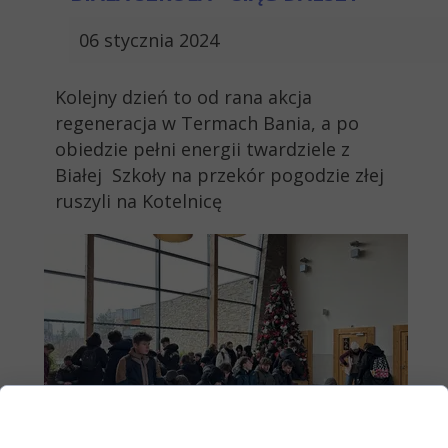
06 stycznia 2024
Kolejny dzień to od rana akcja
regeneracja w Termach Bania, a po
obiedzie pełni energii twardziele z
Białej Szkoły na przekór pogodzie złej
ruszyli na Kotelnicę
Zgoda na pliki cookie