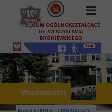
I LICEUM OGÓLNOKSZTAŁCĄCE
im. WŁADYSŁAWA
BRONIEWSKIEGO
W BEŁCHATOWIE
Wiadomości
BIAŁA SZKOŁA - CIĄG DALSZY