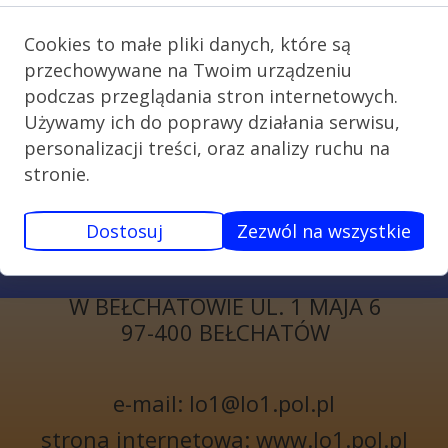
Cookies to małe pliki danych, które są
przechowywane na Twoim urządzeniu
podczas przeglądania stron internetowych.
Używamy ich do poprawy działania serwisu,
personalizacji treści, oraz analizy ruchu na
stronie.
KONTAKT
Dostosuj
Zezwól na wszystkie
I LICEUM
OGÓLNOKSZTAŁCĄCE
W BEŁCHATOWIE UL. 1 MAJA 6
97-400 BEŁCHATÓW
e-mail: lo1@lo1.pol.pl
strona internetowa: www.lo1.pol.pl