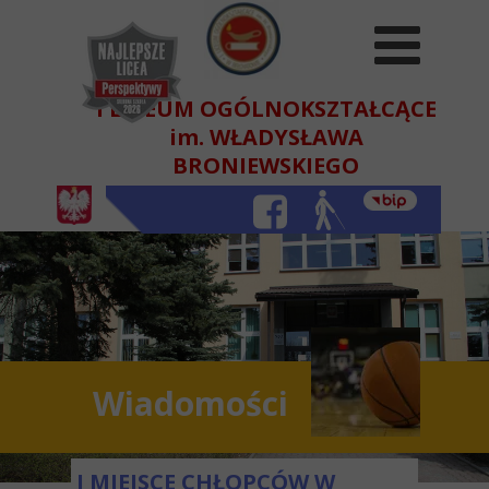
I LICEUM OGÓLNOKSZTAŁCĄCE
im. WŁADYSŁAWA
BRONIEWSKIEGO
W BEŁCHATOWIE
Wiadomości
I MIEJSCE CHŁOPCÓW W