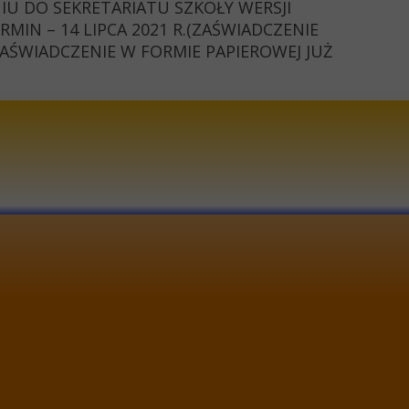
U DO SEKRETARIATU SZKOŁY WERSJI
IN – 14 LIPCA 2021 R.(ZAŚWIADCZENIE
AŚWIADCZENIE W FORMIE PAPIEROWEJ JUŻ
l: lo1@lo1.pol.pl
a internetowa: www.lo1.pol.pl
 telefonu: 44 632 20 10