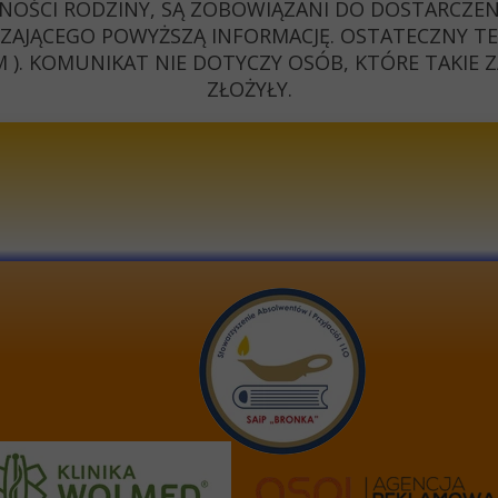
NOŚCI RODZINY, SĄ ZOBOWIĄZANI DO DOSTARCZENI
AJĄCEGO POWYŻSZĄ INFORMACJĘ. OSTATECZNY TERM
). KOMUNIKAT NIE DOTYCZY OSÓB, KTÓRE TAKIE Z
ZŁOŻYŁY.
e-mai
 LICEUM OGÓLNOKSZTAŁCĄCE
stron
W BEŁCHATOWIE UL. 1 MAJA 6
numer
97-400 BEŁCHATÓW