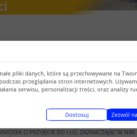
ci
na pliki cookie
małe pliki danych, które są przechowywane na Twoi
podczas przeglądania stron internetowych. Używam
 LO W BEŁCHATOWIE
łania serwisu, personalizacji treści, oraz analizy r
LA KANDYDATÓW DO I LO W BEŁ
Dostosuj
Zezwól na
I WNIOSEK O PRZYJĘCIE DO I LO, ZAZNACZAJĄC W N