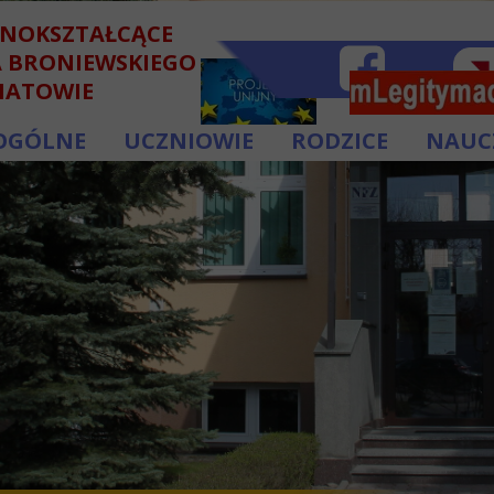
LNOKSZTAŁCĄCE
A BRONIEWSKIEGO
HATOWIE
OGÓLNE
UCZNIOWIE
RODZICE
NAUC