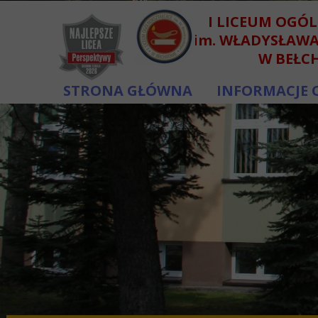
I LICEUM OGÓ
im. WŁADYSŁAW
W BEŁC
STRONA GŁÓWNA
INFORMACJE 