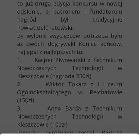
to już druga edycja konkursu w nowej
odsłonie, a patronem i fundatorem
nagród był tradycyjnie
Powiat Bełchatowski.
By wyłonić zwycięzców potrzeba było
aż dwóch dogrywek! Koniec końców,
najlepsi z najlepszych to:
1. Kacper Piwowarski z Technikum
Nowoczesnych Technologii w
Kleszczowie (nagroda 250zł)
2. Wiktor Tokarz z I Liceum
Ogólnokształcącego w Bełchatowie
(150zł)
3. Anna Barda z Technikum
Nowoczesnych Technologii w
Kleszczowie (100zł)
Ponadto wyróżnieni zostali: Bartosz