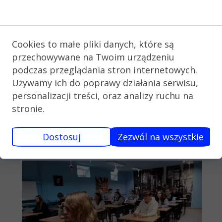
Kowkiel z II Liceum
Zgoda na pliki cookie
Ogólnokształcącego w Bełchatowie
oraz Jakub Laszczyk z Zespołu
Szkół Ponadpodstawowych nr 1
Cookies to małe pliki danych, które są
w Bełchatowie.
przechowywane na Twoim urządzeniu
Gratulujemy uczestnikom i zachęcamy
podczas przeglądania stron internetowych.
wszystkich do udziału w zawodach za
Używamy ich do poprawy działania serwisu,
rok. Do usłyszenia!
personalizacji treści, oraz analizy ruchu na
stronie.
Organizatorzy:
Jadwiga Gralińska, Dariusz Spaliński,
Dostosuj
Zezwól na wszystkie
Dominik Konieczny