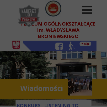
I LICEUM OGÓLNOKSZTAŁCĄCE
im. WŁADYSŁAWA
BRONIEWSKIEGO
W BEŁCHATOWIE
Wiadomości
KONKURS „LISTENING TO