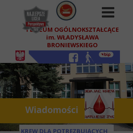
I LICEUM OGÓLNOKSZTAŁCĄCE
im. WŁADYSŁAWA
BRONIEWSKIEGO
W BEŁCHATOWIE
Wiadomości
KREW DLA POTREZBUJĄCYCH