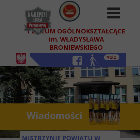
I LICEUM OGÓLNOKSZTAŁCĄCE
im. WŁADYSŁAWA
BRONIEWSKIEGO
W BEŁCHATOWIE
Wiadomości
MISTRZYNIE POWIATU W