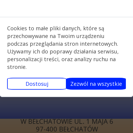
Zgoda na pliki cookie
Cookies to małe pliki danych, które są
przechowywane na Twoim urządzeniu
podczas przeglądania stron internetowych.
Używamy ich do poprawy działania serwisu,
personalizacji treści, oraz analizy ruchu na
stronie.
Dostosuj
Zezwól na wszystkie
KONTAKT
I LICEUM
OGÓLNOKSZTAŁCĄCE
W BEŁCHATOWIE UL. 1 MAJA 6
97-400 BEŁCHATÓW