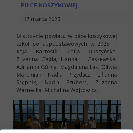
PIŁCE KOSZYKOWEJ
17 marca 2025
Mistrzynie powiatu w piłce koszykowej
szkół ponadpodstawowych w 2025 r.:
Kaja Bartosik, Zofia Duszyńska,
Zuzanna Gajda, Hanna Gaszewska,
Adrianna Górny, Magdalena Łaz, Oliwia
Marciniak, Nadia Przydacz, Lilianna
Stępnik, Nadia Szubert, Zuzanna
Warnecka, Michalina Wójtowicz.