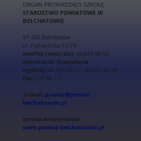
ORGAN PROWADZĄCY SZKOŁĘ
STAROSTWO POWIATOWE W
BEŁCHATOWIE
97-400 Bełchatów
ul. Pabianicka 17/19
telefon (centrala)
: 44 635 86 00
sekretariat (kancelaria
ogólna):
44 635-86-01, 44 635-86-69
fax:
635 86 17
e-mail:
powiat@powiat-
belchatowski.pl
strona internetowa:
www.powiat-belchatowski.pl