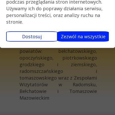
podczas przeglądania stron internetowych.
Używamy ich do poprawy działania serwisu,
personalizacji treści, oraz analizy ruchu na
stronie.
Dostosuj
Zezwól na wszystkie
Delegatura w Piotrkowie
Trybunalskim obejmuje teren
powiatów: bełchatowskiego,
opoczyńskiego, piotrkowskiego
grodzkiego i ziemskiego,
radomszczańskiego i
tomaszowskiego wraz z Zespołami
Wizytatorów w Radomsku,
Bełchatowie i Tomaszowie
Mazowieckim