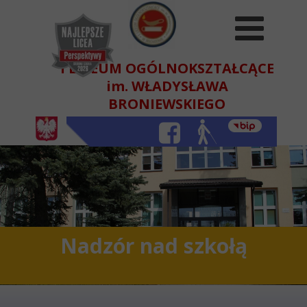
I LICEUM OGÓLNOKSZTAŁCĄCE
im. WŁADYSŁAWA
BRONIEWSKIEGO
W BEŁCHATOWIE
Nadzór nad szkołą