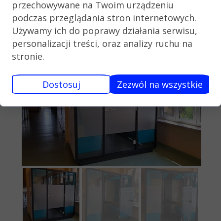
uczniowie oraz nauczyciele zyskali
przechowywane na Twoim urządzeniu
nowoczesną przestrzeń wspierającą
podczas przeglądania stron internetowych.
proces edukacyjny i rozwój
Używamy ich do poprawy działania serwisu,
kompetencji w przyjaznych warunkach.
personalizacji treści, oraz analizy ruchu na
stronie.
Dostosuj
Zezwól na wszystkie