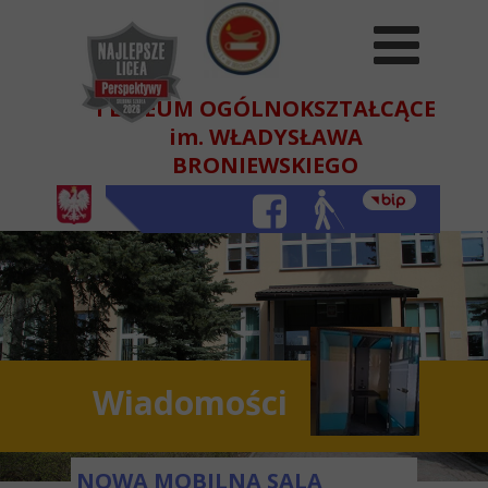
I LICEUM OGÓLNOKSZTAŁCĄCE
im. WŁADYSŁAWA
BRONIEWSKIEGO
W BEŁCHATOWIE
Wiadomości
NOWA MOBILNA SALA