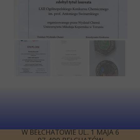
KONTAKT
I LICEUM
OGÓLNOKSZTAŁCĄCE
W BEŁCHATOWIE UL. 1 MAJA 6