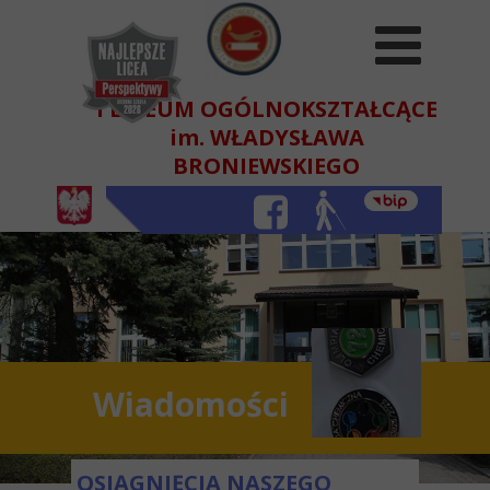
I LICEUM OGÓLNOKSZTAŁCĄCE
im. WŁADYSŁAWA
BRONIEWSKIEGO
W BEŁCHATOWIE
Wiadomości
OSIĄGNIĘCIA NASZEGO