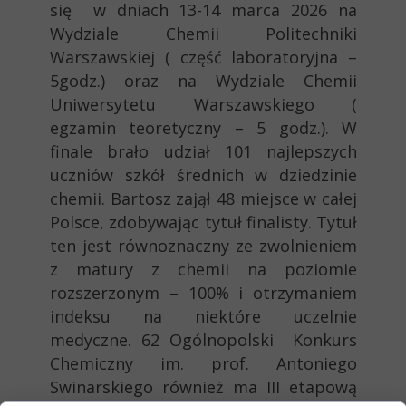
się w dniach 13-14 marca 2026 na
Wydziale Chemii Politechniki
Warszawskiej ( część laboratoryjna –
5godz.) oraz na Wydziale Chemii
Uniwersytetu Warszawskiego (
egzamin teoretyczny – 5 godz.). W
finale brało udział 101 najlepszych
uczniów szkół średnich w dziedzinie
chemii. Bartosz zajął 48 miejsce w całej
Polsce, zdobywając tytuł finalisty. Tytuł
ten jest równoznaczny ze zwolnieniem
z matury z chemii na poziomie
rozszerzonym – 100% i otrzymaniem
indeksu na niektóre uczelnie
medyczne. 62 Ogólnopolski Konkurs
Chemiczny im. prof. Antoniego
Swinarskiego również ma III etapową