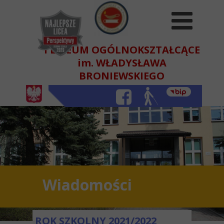
I LICEUM OGÓLNOKSZTAŁCĄCE
im. WŁADYSŁAWA
BRONIEWSKIEGO
W BEŁCHATOWIE
Wiadomości
ROK SZKOLNY 2021/2022