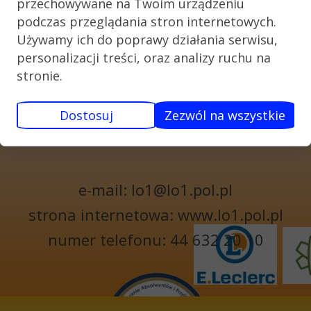
przechowywane na Twoim urządzeniu
podczas przeglądania stron internetowych.
Używamy ich do poprawy działania serwisu,
KONTAKT
personalizacji treści, oraz analizy ruchu na
stronie.
I LICEUM
OGÓLNOKSZTAŁCĄCE
Dostosuj
Zezwól na wszystkie
W BEŁCHATOWIE UL. 1 MAJA 6
97-400 BEŁCHATÓW
e-mail: lo1@lo1.pol.pl
strona internetowa: www.lo1.pol.pl
numer telefonu: 44 632 20 10