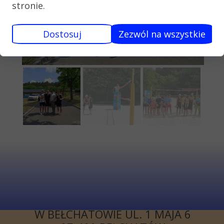
stronie.
Dostosuj
Zezwól na wszystkie
KONTAKT
I LICEUM
OGÓLNOKSZTAŁCĄCE
W BEŁCHATOWIE UL. 1 MAJA 6