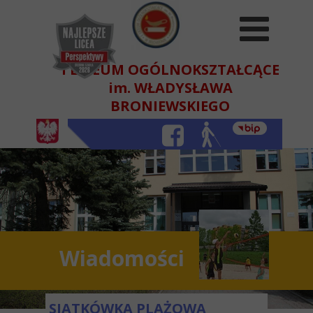
I LICEUM OGÓLNOKSZTAŁCĄCE
im. WŁADYSŁAWA
BRONIEWSKIEGO
W BEŁCHATOWIE
Wiadomości
SIATKÓWKA PLAŻOWA