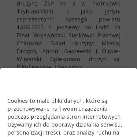
drużyną ZSP nr 3 w Piotrkowie
Trybunalskim i jako jedyni
reprezentanci naszego powiatu
14.06.2023 r. jedziemy do Łodzi na
Finał Wojewódzki Siatkówki Plażowej
Chłopców. Skład drużyny: Mikołaj
Drogoś, Antoni Gaszewski i Oliwier
Winiarski. Opiekunami drużyn są:
B.Kuligowska, J.Budzyński.
Gratulujemy awansu i życzymy
Zgoda na pliki cookie
medalowego miejsca wśród ośmiu
najlepszych zespołów męskich
województwa łódzkiego.
Cookies to małe pliki danych, które są
przechowywane na Twoim urządzeniu
podczas przeglądania stron internetowych.
Używamy ich do poprawy działania serwisu,
personalizacji treści, oraz analizy ruchu na