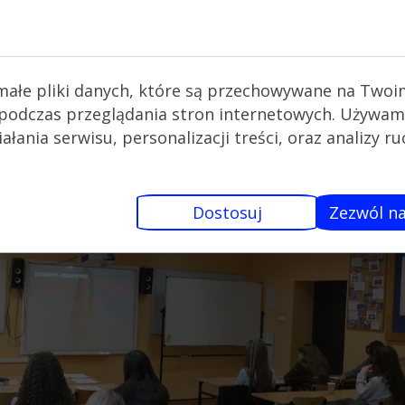
i za odwiedzenie murów szkoły oraz za informacje z 
na pliki cookie
małe pliki danych, które są przechowywane na Twoi
podczas przeglądania stron internetowych. Używam
łania serwisu, personalizacji treści, oraz analizy r
Dostosuj
Zezwól na