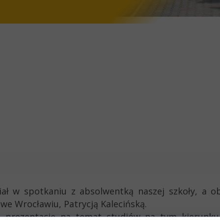
ział w spotkaniu z absolwentką naszej szkoły, a 
e Wrocławiu, Patrycją Kalecińską.
ą prezentację na temat studiów na tym kierunku