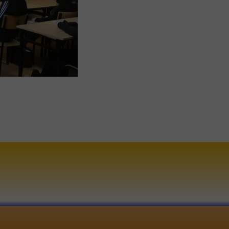
l: lo1@lo1.pol.pl
a internetowa: www.lo1.pol.pl
 telefonu: 44 632 20 10