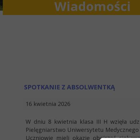
Wiadomości
SPOTKANIE Z ABSOLWENTKĄ
16 kwietnia 2026
W dniu 8 kwietnia klasa III H wzięła ud
Pielęgniarstwo Uniwersytetu Medycznego w
Uczniowie mieli okazję obejrzeć ciekaw