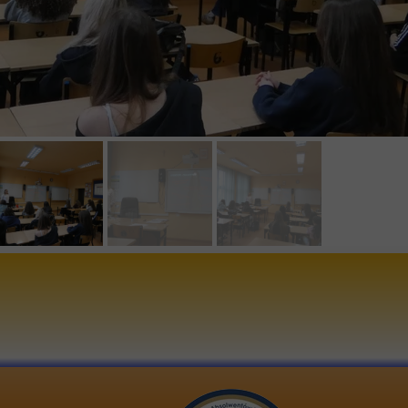
e-mai
 LICEUM OGÓLNOKSZTAŁCĄCE
stron
W BEŁCHATOWIE UL. 1 MAJA 6
numer
97-400 BEŁCHATÓW