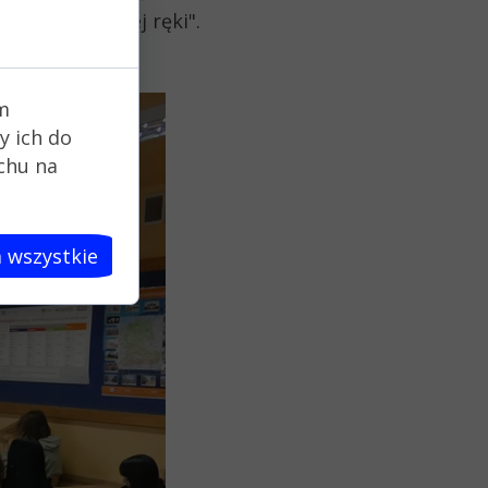
tzw. "pierwszej ręki".
m
y ich do
uchu na
 wszystkie