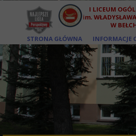
I LICEUM OGÓ
im. WŁADYSŁAW
W BEŁC
STRONA GŁÓWNA
INFORMACJE 