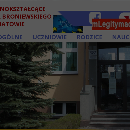
LNOKSZTAŁCĄCE
A BRONIEWSKIEGO
HATOWIE
OGÓLNE
UCZNIOWIE
RODZICE
NAUC