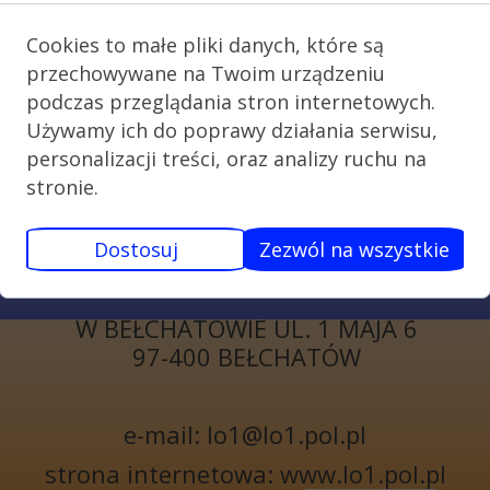
Cookies to małe pliki danych, które są
przechowywane na Twoim urządzeniu
podczas przeglądania stron internetowych.
Używamy ich do poprawy działania serwisu,
personalizacji treści, oraz analizy ruchu na
stronie.
KONTAKT
Dostosuj
Zezwól na wszystkie
I LICEUM
OGÓLNOKSZTAŁCĄCE
W BEŁCHATOWIE UL. 1 MAJA 6
97-400 BEŁCHATÓW
e-mail: lo1@lo1.pol.pl
strona internetowa: www.lo1.pol.pl