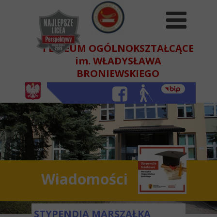
I LICEUM OGÓLNOKSZTAŁCĄCE
im. WŁADYSŁAWA
BRONIEWSKIEGO
W BEŁCHATOWIE
Wiadomości
STYPENDIA MARSZAŁKA