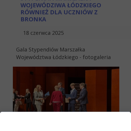
WOJEWÓDZIWA ŁÓDZKIEGO
RÓWNIEŻ DLA UCZNIÓW Z
BRONKA
18 czerwca 2025
Gala Stypendiów Marszałka
Województwa Łódzkiego - fotogaleria
Zgoda na pliki cookie