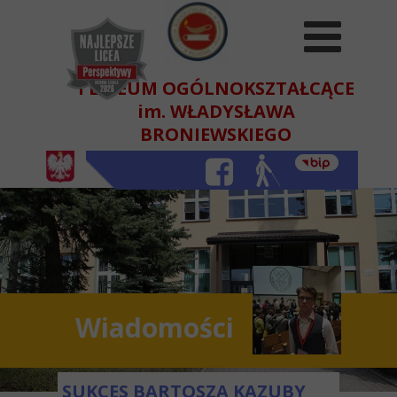
I LICEUM OGÓLNOKSZTAŁCĄCE
im. WŁADYSŁAWA
BRONIEWSKIEGO
W BEŁCHATOWIE
Wiadomości
SUKCES BARTOSZA KAZUBY