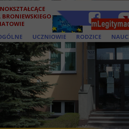
LNOKSZTAŁCĄCE
A BRONIEWSKIEGO
HATOWIE
OGÓLNE
UCZNIOWIE
RODZICE
NAUC