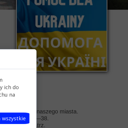
m
y ich do
uchu na
zy przybyli do naszego miasta.
 wszystkie
w rozmiarach 35—38.
abawę na zewnątrz.