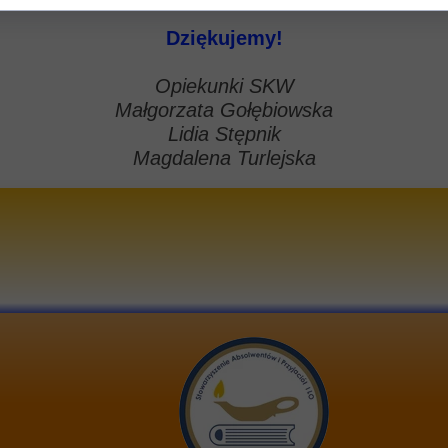
Dziękujemy!
Opiekunki SKW
Małgorzata Gołębiowska
Lidia Stępnik
Magdalena Turlejska
e-mai
 LICEUM OGÓLNOKSZTAŁCĄCE
stron
W BEŁCHATOWIE UL. 1 MAJA 6
numer
97-400 BEŁCHATÓW