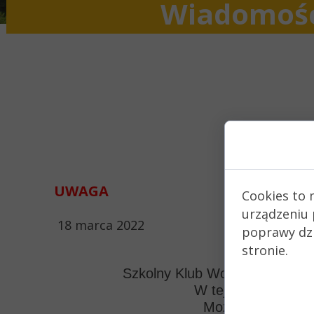
Wiadomoś
Zgoda 
UWAGA
Cookies to 
urządzeniu 
18 marca 2022
poprawy dzia
stronie.
Szkolny Klub Wolontariusza ko
W tej chwili nadal
Można jeszcze prz