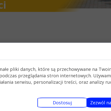
ci
na pliki cookie
małe pliki danych, które są przechowywane na Twoi
podczas przeglądania stron internetowych. Używam
łania serwisu, personalizacji treści, oraz analizy r
UWAGA!!!
ntynuuje akcję pomocy mieszkańcom Ukrainy, któr
Dostosuj
Zezwól na
 najbardziej potrzebne są buty damskie wiosenne 
ynosić zabawki, ale tylko te, które umożliwiają z