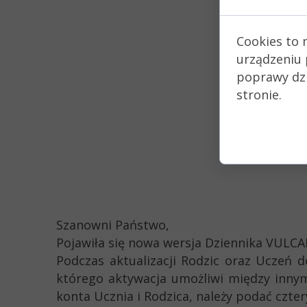
Cookies to 
urządzeniu 
poprawy dzia
stronie.
Szanowni Państwo,
Pojawiła się nowa wersja Dziennika VULCAN
Podczas aktualizacji Rodzic oraz Ucze
którego aktywacja umożliwi między innymi
konta Ucznia i Rodzica, należy podać czte