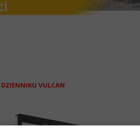
ci
 DZIENNIKU VULCAN
na pliki cookie