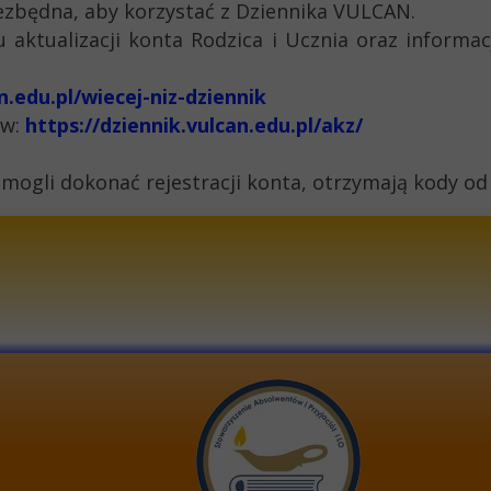
niezbędna, aby korzystać z Dziennika VULCAN.
aktualizacji konta Rodzica i Ucznia oraz informa
.edu.pl/wiecej-niz-dziennik
ów:
https://dziennik.vulcan.edu.pl/akz/
 mogli dokonać rejestracji konta, otrzymają kody 
e-mai
 LICEUM OGÓLNOKSZTAŁCĄCE
stron
W BEŁCHATOWIE UL. 1 MAJA 6
numer
97-400 BEŁCHATÓW