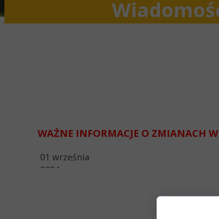
Wiadomoś
WAŻNE INFORMACJE O ZMIANACH W
01 września
2024
Zgoda 