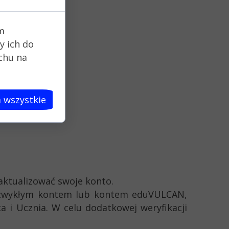
m
y ich do
uchu na
 wszystkie
zaktualizować swoje konto.
– zwykłym kontem lub kontem eduVULCAN,
a i Ucznia. W celu dodatkowej weryfikacji