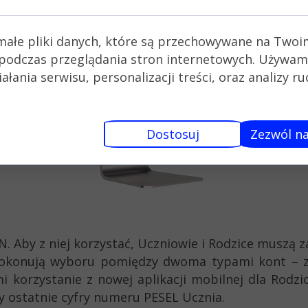
małe pliki danych, które są przechowywane na Twoi
podczas przeglądania stron internetowych. Używam
łania serwisu, personalizacji treści, oraz analizy r
Dostosuj
Zezwól na
. Aby z niej korzystać, Uczniowie i Rodzice muszą 
ń dokonują wyboru pomiędzy dwoma typami kont 
 korzystanie z nowej aplikacji mobilnej dla Rodzic
ry ostatnie cyfry numeru PESEL Ucznia.