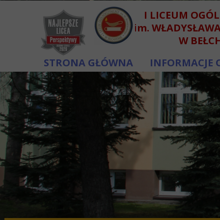
I LICEUM OGÓ
im. WŁADYSŁAW
W BEŁC
STRONA GŁÓWNA
INFORMACJE 