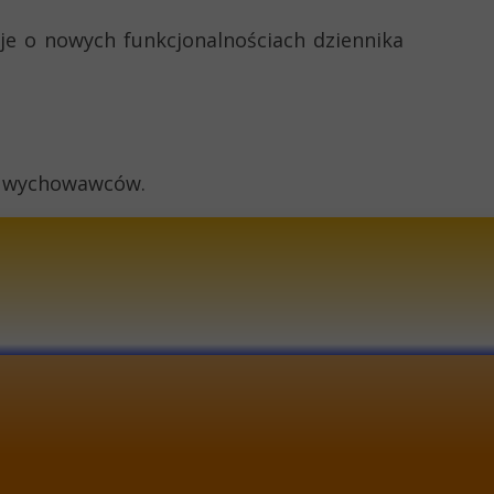
cje o nowych funkcjonalnościach dziennika
od wychowawców.
l: lo1@lo1.pol.pl
a internetowa: www.lo1.pol.pl
 telefonu: 44 632 20 10