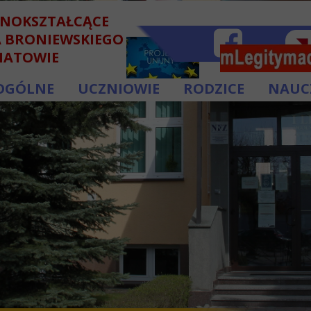
LNOKSZTAŁCĄCE
A BRONIEWSKIEGO
HATOWIE
OGÓLNE
UCZNIOWIE
RODZICE
NAUC