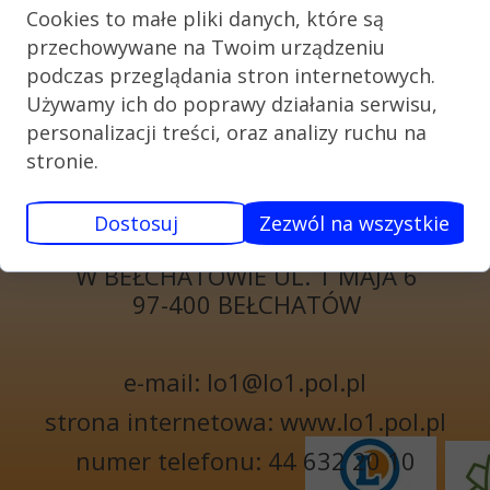
Cookies to małe pliki danych, które są
przechowywane na Twoim urządzeniu
podczas przeglądania stron internetowych.
Używamy ich do poprawy działania serwisu,
personalizacji treści, oraz analizy ruchu na
stronie.
KONTAKT
I LICEUM
Dostosuj
Zezwól na wszystkie
OGÓLNOKSZTAŁCĄCE
W BEŁCHATOWIE UL. 1 MAJA 6
97-400 BEŁCHATÓW
e-mail: lo1@lo1.pol.pl
strona internetowa: www.lo1.pol.pl
numer telefonu: 44 632 20 10