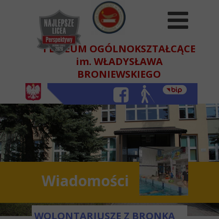
I LICEUM OGÓLNOKSZTAŁCĄCE
im. WŁADYSŁAWA
BRONIEWSKIEGO
W BEŁCHATOWIE
Wiadomości
WOLONTARIUSZE Z BRONKA