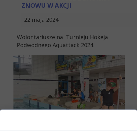
ZNOWU W AKCJI
22 maja 2024
Wolontariusze na Turnieju Hokeja
Podwodnego Aquattack 2024
Zgoda na pliki cookie