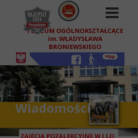
I LICEUM OGÓLNOKSZTAŁCĄCE
im. WŁADYSŁAWA
BRONIEWSKIEGO
W BEŁCHATOWIE
Wiadomości
ZAJĘCIA POZALEKCYJNE W I LO