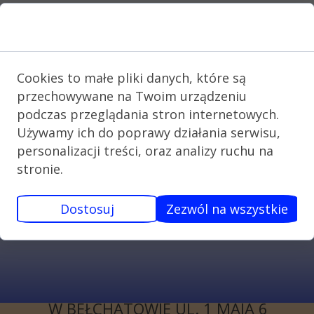
7) SKS – Jarosław Budzyoski
Zgoda na pliki cookie
8) CHEMIA – Ewelina Leonczak (dla
klas III)
9) MATEMATYKA – Justyna
Cookies to małe pliki danych, które są
Mospinek
przechowywane na Twoim urządzeniu
10) MATEMATYKA – Magdalena
podczas przeglądania stron internetowych.
Gębala
Używamy ich do poprawy działania serwisu,
11) JĘZYK NIEMIECKI – Małgorzta
personalizacji treści, oraz analizy ruchu na
Krysztofik (dla klas III)
stronie.
12) GEOGRAFIA – Maciej Koźma
(dla klas III)
Dostosuj
Zezwól na wszystkie
KONTAKT
I LICEUM
OGÓLNOKSZTAŁCĄCE
W BEŁCHATOWIE UL. 1 MAJA 6