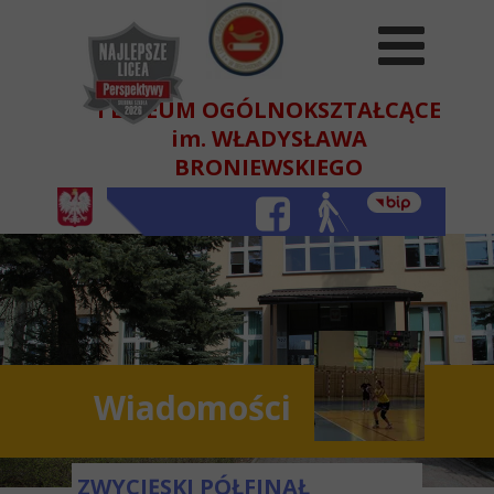
I LICEUM OGÓLNOKSZTAŁCĄCE
im. WŁADYSŁAWA
BRONIEWSKIEGO
W BEŁCHATOWIE
Wiadomości
ZWYCIĘSKI PÓŁFINAŁ