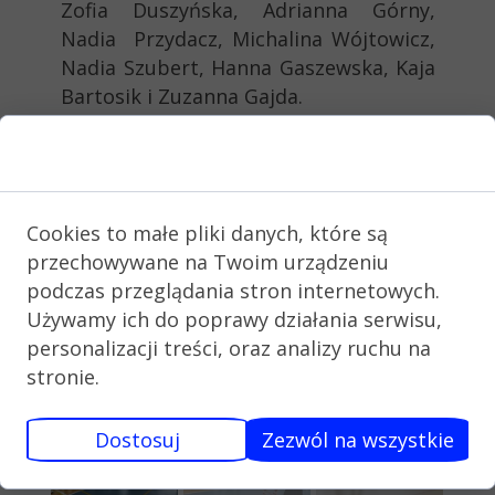
Zofia Duszyńska, Adrianna Górny,
Nadia Przydacz, Michalina Wójtowicz,
Nadia Szubert, Hanna Gaszewska, Kaja
Bartosik i Zuzanna Gajda.
Zgoda na pliki cookie
Cookies to małe pliki danych, które są
przechowywane na Twoim urządzeniu
podczas przeglądania stron internetowych.
Używamy ich do poprawy działania serwisu,
personalizacji treści, oraz analizy ruchu na
stronie.
Dostosuj
Zezwól na wszystkie