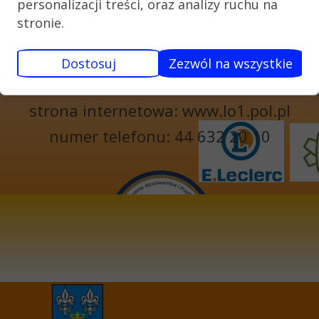
personalizacji treści, oraz analizy ruchu na
W BEŁCHATOWIE UL. 1 MAJA 6
stronie.
97-400 BEŁCHATÓW
Dostosuj
Zezwól na wszystkie
e-mail: lo1@lo1.pol.pl
strona internetowa: www.lo1.pol.pl
numer telefonu: 44 632 20 10