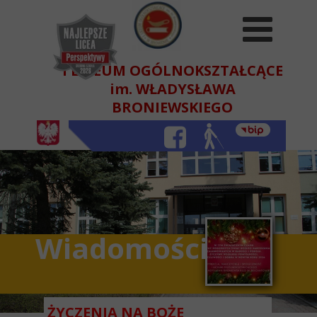
I LICEUM OGÓLNOKSZTAŁCĄCE
im. WŁADYSŁAWA
BRONIEWSKIEGO
W BEŁCHATOWIE
Wiadomości
ŻYCZENIA NA BOŻE