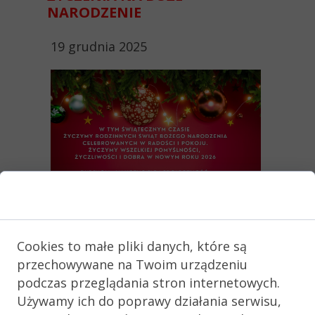
NARODZENIE
19 grudnia 2025
Zgoda na pliki cookie
Cookies to małe pliki danych, które są
KONTAKT
przechowywane na Twoim urządzeniu
podczas przeglądania stron internetowych.
I LICEUM
Używamy ich do poprawy działania serwisu,
OGÓLNOKSZTAŁCĄCE